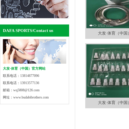
DAFA SPORTS
/Contact us
大发·体育（中国
大发·体育（中国）官方网站
联系电话：13814877096
联系电话：13913577136
邮箱：wq5808@126.com
网址：www.budabibrothers.com
大发·体育（中国