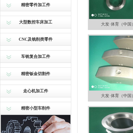
精密零件加工件
大型数控车床加工
大发·体育（中国
CNC及铣削类零件
车铣复合加工件
精密钣金切割件
走心机加工件
大发·体育（中国
精密小型车削件